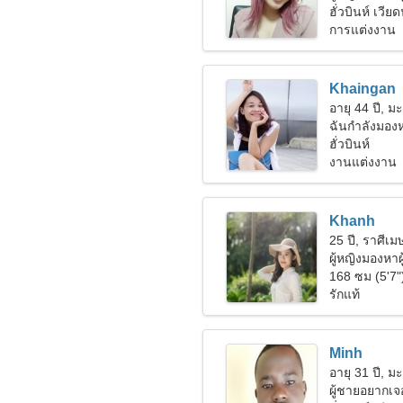
ฮั่วบินห์ เวี
การแต่งงาน
Khaingan
อายุ 44 ปี, มะ
ฉันกำลังมองหา
เขาด้วยกัน
ฮั่วบินห์
งานแต่งงาน
Khanh
25 ปี, ราศีเม
ผู้หญิงมองหาผ
168 ซม (5'7"
รักแท้
Minh
อายุ 31 ปี, มะ
ผู้ชายอยากเจอ