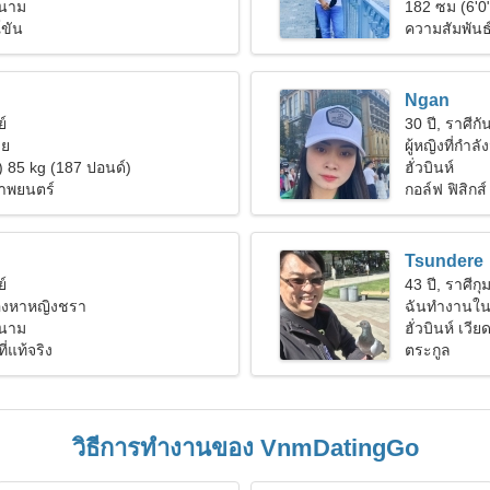
ยดนาม
182 ซม (6'0
์ขัน
ความสัมพันธ
Ngan
ย์
30 ปี, ราศีกัน
ีย
ผู้หญิงที่กำล
) 85 kg (187 ปอนด์)
ฮั่วบินห์
ภาพยนตร์
กอล์ฟ ฟิสิกส์
Tsundere
ย์
43 ปี, ราศีกุม
มองหาหญิงชรา
ฉันทำงานในโ
ยดนาม
ฮั่วบินห์ เวี
ี่แท้จริง
ตระกูล
วิธีการทำงานของ VnmDatingGo