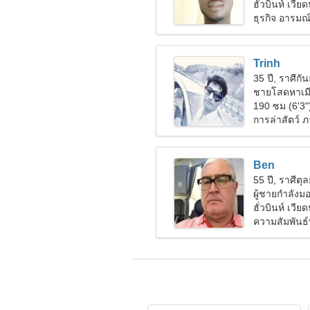
ฮั่วบินห์ เวี
ธุรกิจ อารมณ
Trinh
35 ปี, ราศีกัน
ชายโสดหาเม
190 ซม (6'3"
การล่าสัตว์ 
Ben
55 ปี, ราศีตุล
ผู้ชายกำลัง
ฮั่วบินห์ เวี
ความสัมพันธ์ท