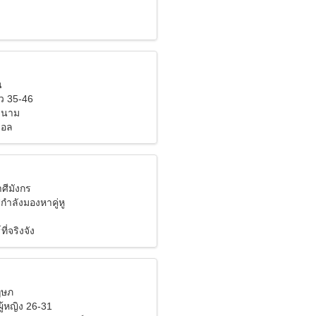
น
ว 35-46
ยดนาม
บอล
าศีมังกร
สกำลังมองหาคู่หู
ี่จริงจัง
ฤษภ
ู้หญิง 26-31