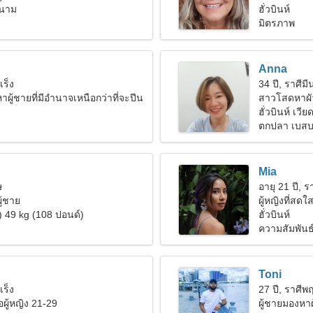
ยดนาม
ฮั่วบินห์
มิตรภาพ
Anna
เร็ง
34 ปี, ราศีมี
ผู้ชายที่มีอำนาจเหนือกว่าที่จะปีน
สาวโสดหาผั
ฮั่วบินห์ เวี
ตกปลา เบส
Mia
ษ
อายุ 21 ปี, ร
ู้ชาย
ผู้หญิงที่สดใ
) 49 kg (108 ปอนด์)
ฮั่วบินห์
ความสัมพันธ์ท
Toni
เร็ง
27 ปี, ราศีพ
ผู้หญิง 21-29
ผู้ชายมองหาผ