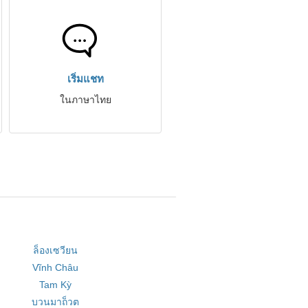
เริ่มแชท
ในภาษาไทย
ล็องเซวียน
Vĩnh Châu
Tam Kỳ
บวนมาถ็วต